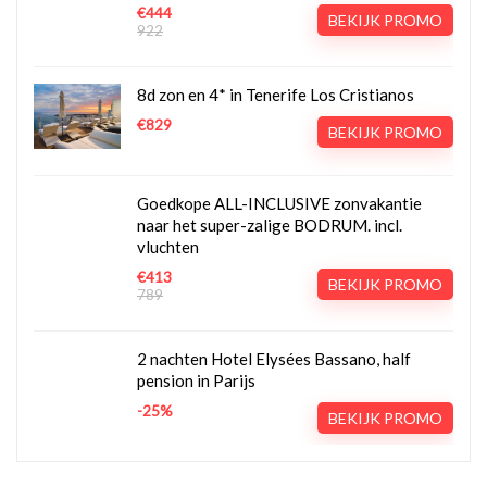
€444
BEKIJK PROMO
922
8d zon en 4* in Tenerife Los Cristianos
€829
BEKIJK PROMO
Goedkope ALL-INCLUSIVE zonvakantie
naar het super-zalige BODRUM. incl.
vluchten
€413
BEKIJK PROMO
789
2 nachten Hotel Elysées Bassano, half
pension in Parijs
-25%
BEKIJK PROMO