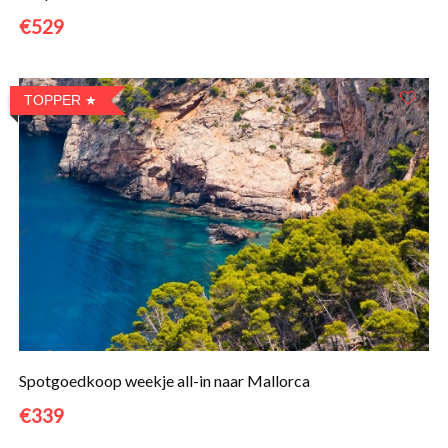
€529
TOPPER
Spotgoedkoop weekje all-in naar Mallorca
€339