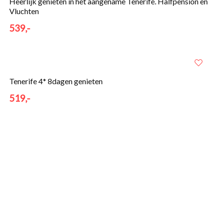
Heerlijk genieten in het aangename Tenerife. Halfpension en
Vluchten
539,-
Tenerife 4* 8dagen genieten
519,-