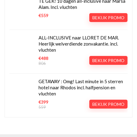
TE GEK! 10 dagen all-inclusive naar Marsa
Alam. Incl. vluchten
€559
BEKIJK PROMO
ALL-INCLUSIVE naar LLORET DE MAR.
Heerlijk welverdiende zonvakantie. incl.
vluchten
€488
BEKIJK PROMO
806
GETAWAY : Omg! Last minute in 5 sterren
hotel naar Rhodos incl. halfpension en
vluchten
€399
BEKIJK PROMO
559