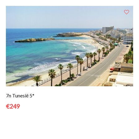
7n Tunesië 5*
€249