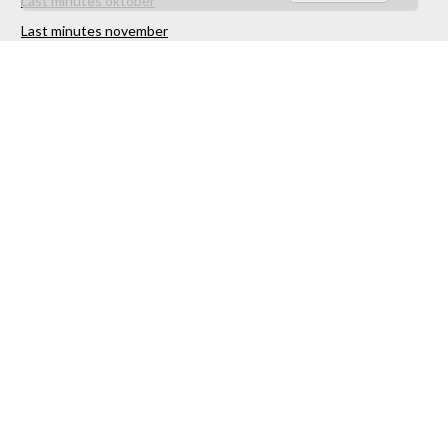
Last minutes oktober
Last minutes november
Last minutes december
Over ons
Contact
Sitemap
Vakantiestunter Nederland
Partners
TUI
Sunweb
Corendon
Sunjets