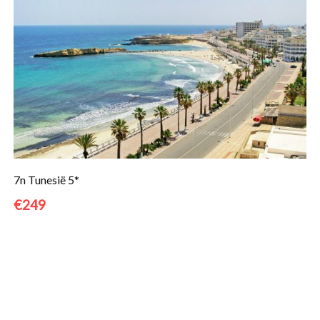
7n Tunesië 5*
€249