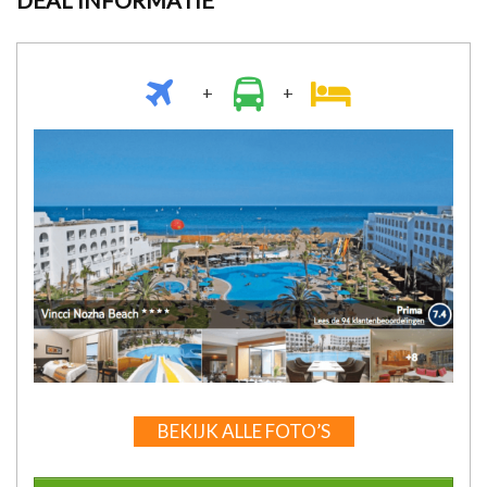
+
+
BEKIJK ALLE FOTO’S