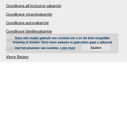
Goedkope all inclusive vakantie
Goedkope strandvakantie
Goedkope autovakantie
Goedkope familievakantie
Deze site maakt gebruik van cookies om u zo de best mogelijke
Goedkope vliegvakantie
ervaring te bieden. Door deze website te gebruiken gaat u akkoord
Sluiten
met het plaatsen van cookies.
Lees meer
Luxe Reizen
Verre Reizen
Last minute vakantie
Last minutes januari
Last minutes februari
Last minutes maart
Last minutes april
Last minutes mei
Last minutes juni