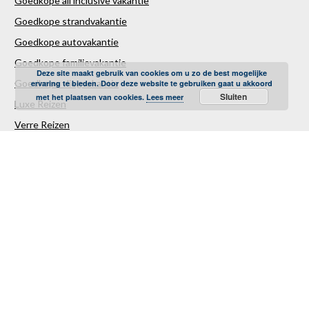
Goedkope all inclusive vakantie
Goedkope strandvakantie
Goedkope autovakantie
Goedkope familievakantie
Deze site maakt gebruik van cookies om u zo de best mogelijke
Goedkope vliegvakantie
ervaring te bieden. Door deze website te gebruiken gaat u akkoord
Sluiten
met het plaatsen van cookies.
Lees meer
Luxe Reizen
Verre Reizen
Last minute vakantie
Last minutes januari
Last minutes februari
Last minutes maart
Last minutes april
Last minutes mei
Last minutes juni