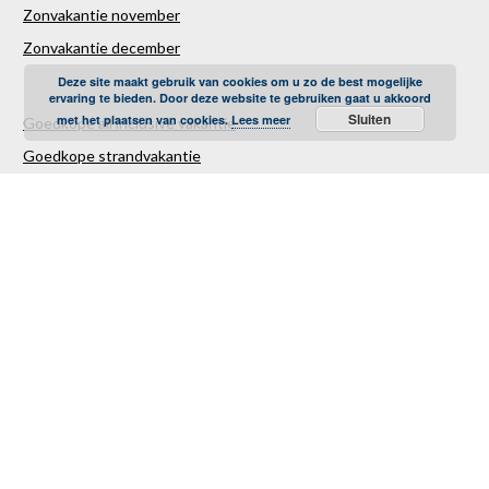
Zonvakantie november
Zonvakantie december
Deze site maakt gebruik van cookies om u zo de best mogelijke
ervaring te bieden. Door deze website te gebruiken gaat u akkoord
Sluiten
met het plaatsen van cookies.
Lees meer
Goedkope all inclusive vakantie
Goedkope strandvakantie
Goedkope autovakantie
Goedkope familievakantie
Goedkope vliegvakantie
Luxe Reizen
Verre Reizen
Last minute vakantie
Last minutes januari
Last minutes februari
Last minutes maart