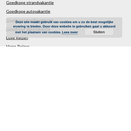
Goedkope strandvakantie
Goedkope autovakantie
Goedkope familievakantie
Deze site maakt gebruik van cookies om u zo de best mogelijke
ervaring te bieden. Door deze website te gebruiken gaat u akkoord
Goedkope vliegvakantie
Sluiten
met het plaatsen van cookies.
Lees meer
Luxe Reizen
Verre Reizen
Last minute vakantie
Last minutes januari
Last minutes februari
Last minutes maart
Last minutes april
Last minutes mei
Last minutes juni
Last minutes juli