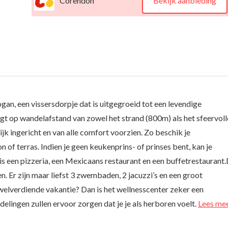
Corendon
Bekijk aanbieding
an, een vissersdorpje dat is uitgegroeid tot een levendige
gt op wandelafstand van zowel het strand (800m) als het sfeervoll
 ingericht en van alle comfort voorzien. Zo beschik je
of terras. Indien je geen keukenprins- of prinses bent, kan je
r is een pizzeria, een Mexicaans restaurant en een buffetrestaurant
. Er zijn maar liefst 3 zwembaden, 2 jacuzzi’s en een groot
e welverdiende vakantie? Dan is het wellnesscenter zeker een
lingen zullen ervoor zorgen dat je je als herboren voelt.
Lees me