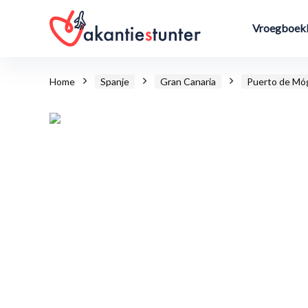
Vroegboekk
Home
Spanje
Gran Canaria
Puerto de Mó