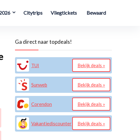
 2026
Citytrips
Vliegtickets
Bewaard
Ga direct naar topdeals!
e
TUI
Bekijk deals »
Sunweb
Bekijk deals »
Corendon
Bekijk deals »
Vakantiediscounter
Bekijk deals »