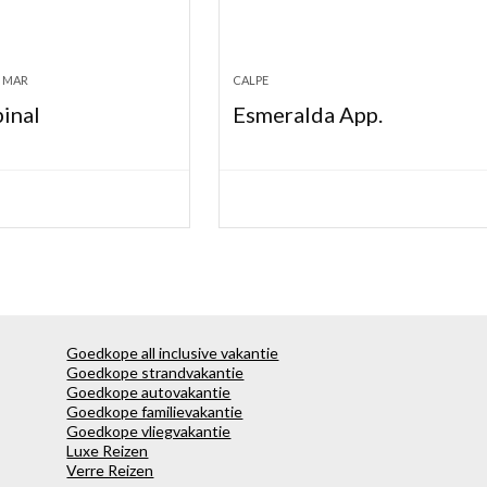
 MAR
CALPE
inal
Esmeralda App.
Goedkope all inclusive vakantie
Goedkope strandvakantie
Goedkope autovakantie
Goedkope familievakantie
Goedkope vliegvakantie
Luxe Reizen
Verre Reizen