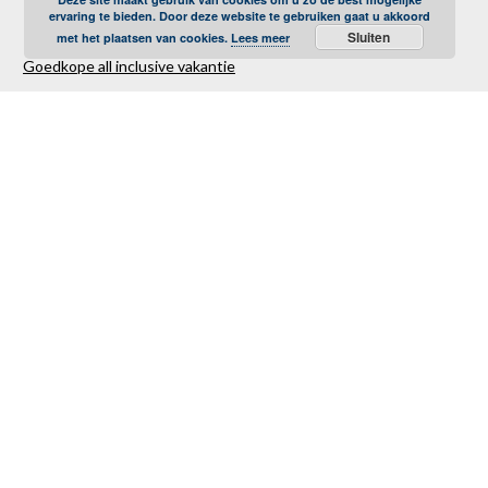
ervaring te bieden. Door deze website te gebruiken gaat u akkoord
Sluiten
met het plaatsen van cookies.
Lees meer
Goedkope all inclusive vakantie
Goedkope strandvakantie
Goedkope autovakantie
Goedkope familievakantie
Goedkope vliegvakantie
Luxe Reizen
Verre Reizen
Last minute vakantie
Last minutes januari
Last minutes februari
Last minutes maart
Last minutes april