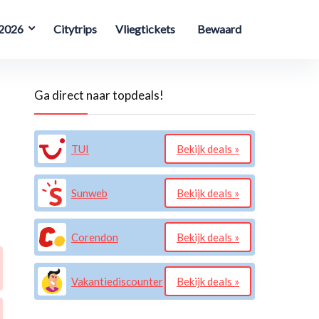
 2026
Citytrips
Vliegtickets
Bewaard
Ga direct naar topdeals!
TUI
Bekijk deals »
Sunweb
Bekijk deals »
Corendon
Bekijk deals »
Vakantiediscounter
Bekijk deals »