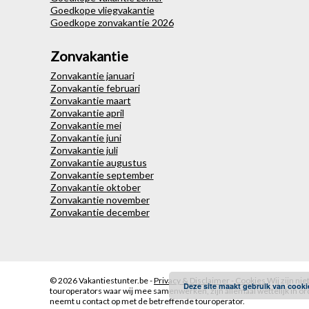
Goedkope vliegvakantie
Goedkope zonvakantie 2026
Zonvakantie
Zonvakantie januari
Zonvakantie februari
Zonvakantie maart
Zonvakantie april
Zonvakantie mei
Zonvakantie juni
Zonvakantie juli
Zonvakantie augustus
Zonvakantie september
Zonvakantie oktober
Zonvakantie november
Zonvakantie december
© 2026
Vakantiestunter.be -
Privacy & Disclaimer
-
Cookies
Wij zijn ni
Deze site maakt gebruik van cooki
touroperators waar wij mee samenwerken, zijn allemaal wettelijk in ord
neemt u contact op met de betreffende touroperator.