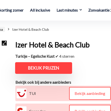
orting zomer
All inclusive
Last minutes
Zonvakantie
ba
Izer Hotel & Beach Club
Izer Hotel & Beach Club
Turkije – Egeïsche Kust
✔ 4 sterren
BEKIJK PRIJZEN
Bekijk ook bij andere aanbieders
TUI
Bekijk aanbieding