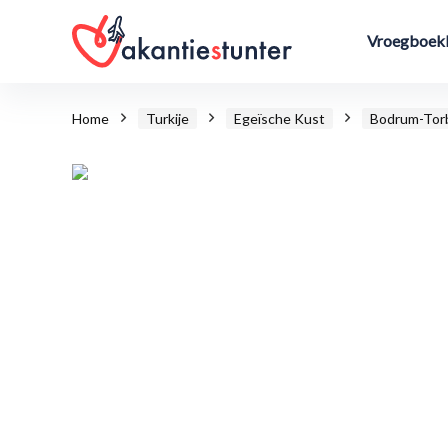
Vroegboekk
Home
Turkije
Egeïsche Kust
Bodrum-Tor