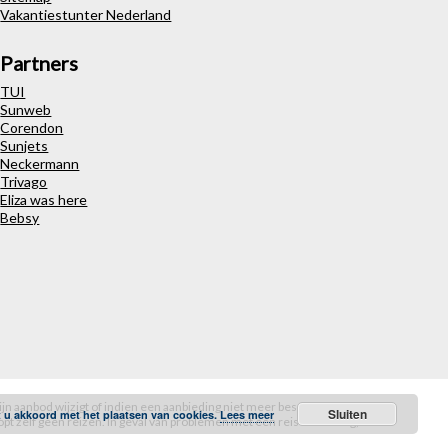
Vakantiestunter Nederland
Partners
TUI
Sunweb
Corendon
Sunjets
Neckermann
Trivago
Eliza was here
Bebsy
ijn aanbod wijzigt of indien een aanbieding niet meer beschikbaar is. De
Sluiten
t u akkoord met het plaatsen van cookies.
Lees meer
pt zelf geen reizen. In geval van problemen met een reis of boeking,