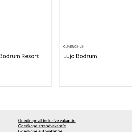
GÜVERCINLIK
 Bodrum Resort
Lujo Bodrum
Goedkope all inclusive vakantie
Goedkope strandvakantie
Goedkope autovakantie