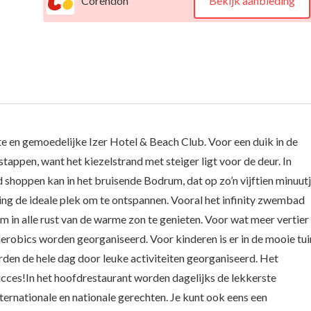
Corendon
Bekijk aanbieding
te en gemoedelijke Izer Hotel & Beach Club. Voor een duik in de
stappen, want het kiezelstrand met steiger ligt voor de deur. In
d shoppen kan in het bruisende Bodrum, dat op zo’n vijftien minuut
gging de ideale plek om te ontspannen. Vooral het infinity zwembad
m in alle rust van de warme zon te genieten. Voor wat meer vertier 
robics worden georganiseerd. Voor kinderen is er in de mooie tui
den de hele dag door leuke activiteiten georganiseerd. Het
ucces!In het hoofdrestaurant worden dagelijks de lekkerste
internationale en nationale gerechten. Je kunt ook eens een