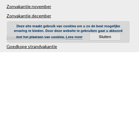
Zonvakantie november
Zonvakantie december
Deze site maakt gebruik van cookies om u zo de best mogelijke
ervaring te bieden. Door deze website te gebruiken gaat u akkoord
Sluiten
Goedkope all inclusive vakantie
met het plaatsen van cookies.
Lees meer
Goedkope strandvakantie
Goedkope autovakantie
Goedkope familievakantie
Goedkope vliegvakantie
Luxe Reizen
Verre Reizen
Last minute vakantie
Last minutes januari
Last minutes februari