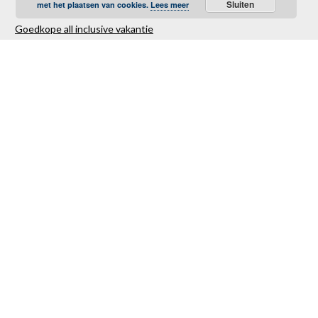
Sluiten
met het plaatsen van cookies.
Lees meer
Goedkope all inclusive vakantie
Goedkope strandvakantie
Goedkope autovakantie
Goedkope familievakantie
Goedkope vliegvakantie
Luxe Reizen
Verre Reizen
Last minute vakantie
Last minutes januari
Last minutes februari
Last minutes maart
Last minutes april
Last minutes mei