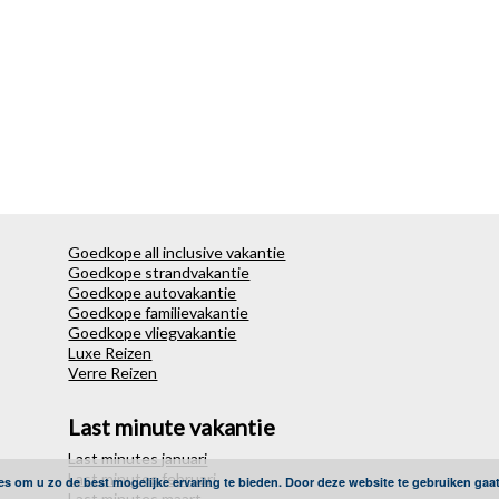
Goedkope all inclusive vakantie
Goedkope strandvakantie
Goedkope autovakantie
Goedkope familievakantie
Goedkope vliegvakantie
Luxe Reizen
Verre Reizen
Last minute vakantie
Last minutes januari
Last minutes februari
es om u zo de best mogelijke ervaring te bieden. Door deze website te gebruiken gaa
Last minutes maart