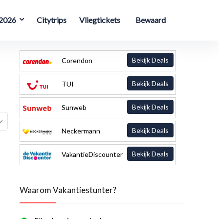
 2026
Citytrips
Vliegtickets
Bewaard
Bekijk Deals
Corendon
Bekijk Deals
TUI
Bekijk Deals
Sunweb
Bekijk Deals
Neckermann
Bekijk Deals
VakantieDiscounter
Waarom Vakantiestunter?