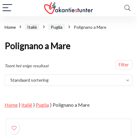
Home
Italië
Puglia
Polignano a Mare
Polignano a Mare
Filter
Toont het enige resultaat
Standaard sortering
Home
⟩
Italië
⟩
Puglia
⟩
Polignano a Mare