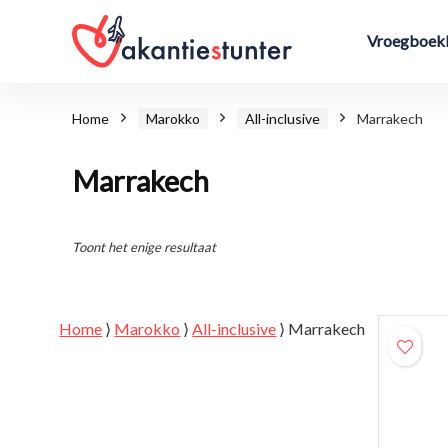
Vroegboekk
Home
Marokko
All-inclusive
Marrakech
Marrakech
Toont het enige resultaat
Home
⟩
Marokko
⟩
All-inclusive
⟩
Marrakech