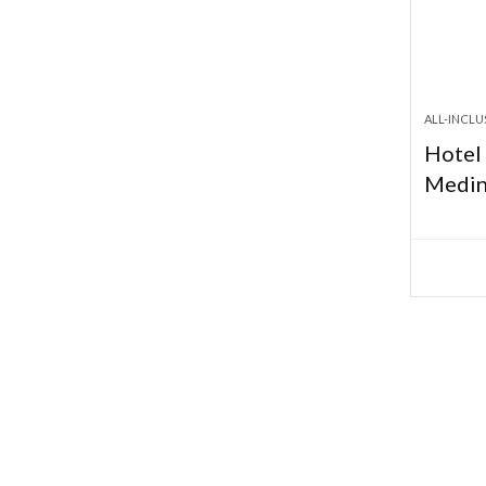
ALL-INCLU
Hotel
Medi