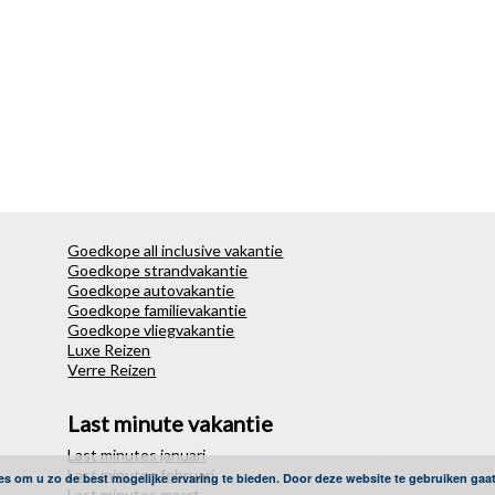
Goedkope all inclusive vakantie
Goedkope strandvakantie
Goedkope autovakantie
Goedkope familievakantie
Goedkope vliegvakantie
Luxe Reizen
Verre Reizen
Last minute vakantie
Last minutes januari
Last minutes februari
es om u zo de best mogelijke ervaring te bieden. Door deze website te gebruiken gaa
Last minutes maart