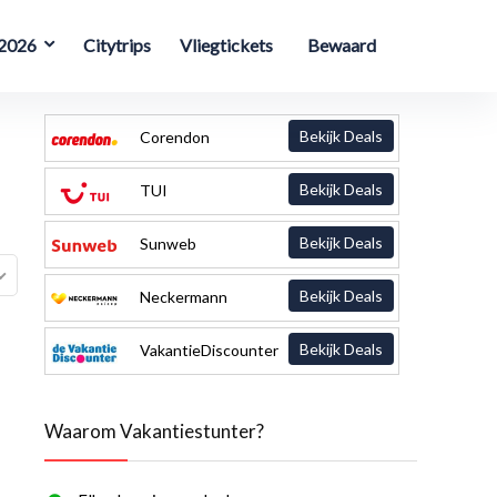
 2026
Citytrips
Vliegtickets
Bewaard
Bekijk Deals
Corendon
Bekijk Deals
TUI
Bekijk Deals
Sunweb
Bekijk Deals
Neckermann
Bekijk Deals
VakantieDiscounter
Waarom Vakantiestunter?