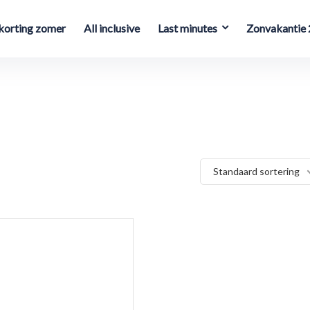
orting zomer
All inclusive
Last minutes
Zonvakantie
Standaard sortering