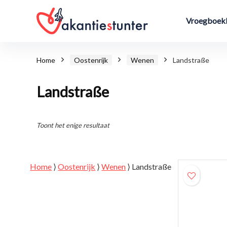
Vroegboekk
Home
Oostenrijk
Wenen
Landstraße
Landstraße
Toont het enige resultaat
Home
⟩
Oostenrijk
⟩
Wenen
⟩
Landstraße