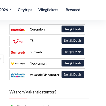
 2026
Citytrips
Vliegtickets
Bewaard
Bekijk Deals
Corendon
Bekijk Deals
TUI
Bekijk Deals
Sunweb
Bekijk Deals
Neckermann
Bekijk Deals
VakantieDiscounter
Waarom Vakantiestunter?