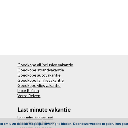
Goedkope all inclusive vakantie
Goedkope strandvakantie
Goedkope autovakantie
Goedkope familievakantie
Goedkope vliegvakantie
Luxe Reizen
Verre Reizen
Last minute vakantie
Last minutes januari
Last minutes februari
es om u zo de best mogelijke ervaring te bieden. Door deze website te gebruiken gaa
Last minutes maart