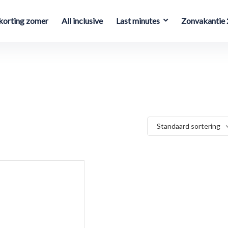
orting zomer
All inclusive
Last minutes
Zonvakantie
Standaard sortering