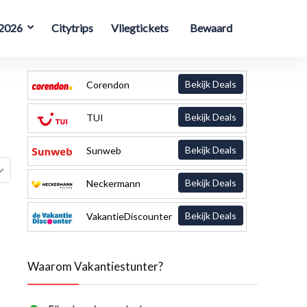
 2026
Citytrips
Vliegtickets
Bewaard
Bekijk Deals
Corendon
Bekijk Deals
TUI
Bekijk Deals
Sunweb
Bekijk Deals
Neckermann
Bekijk Deals
VakantieDiscounter
Waarom Vakantiestunter?