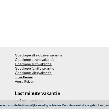
Goedkope all inclusive vakantie
Goedkope strandvakantie
Goedkope autovakantie
Goedkope familievakantie
Goedkope vliegvakantie
Luxe Reizen
Verre Reizen
Last minute vakantie
Last minutes januari
Last minutes februari
es om u zo de best mogelijke ervaring te bieden. Door deze website te gebruiken gaa
Last minutes maart