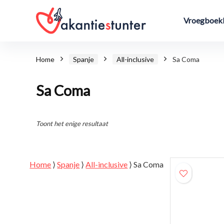
Vroegboekk
Home
Spanje
All-inclusive
Sa Coma
Sa Coma
Toont het enige resultaat
Home
⟩
Spanje
⟩
All-inclusive
⟩
Sa Coma