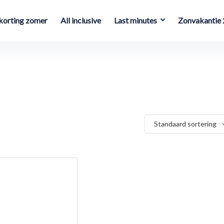
orting zomer
All inclusive
Last minutes
Zonvakantie
Standaard sortering