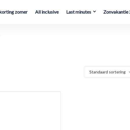
orting zomer
All inclusive
Last minutes
Zonvakantie
a
Standaard sortering