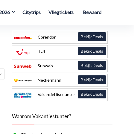
 2026
Citytrips
Vliegtickets
Bewaard
Bekijk Deals
Corendon
Bekijk Deals
TUI
Bekijk Deals
Sunweb
Bekijk Deals
Neckermann
Bekijk Deals
VakantieDiscounter
Waarom Vakantiestunter?