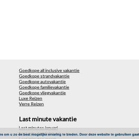
Goedkope all inclusive vakantie
Goedkope strandvakantie
Goedkope autovakantie
Goedkope familievakantie
Goedkope vliegvakantie
Luxe Reizen
Verre Reizen
Last minute vakantie
Last minutes januari
Last minutes februari
es om u zo de best mogelijke ervaring te bieden. Door deze website te gebruiken gaa
Last minutes maart