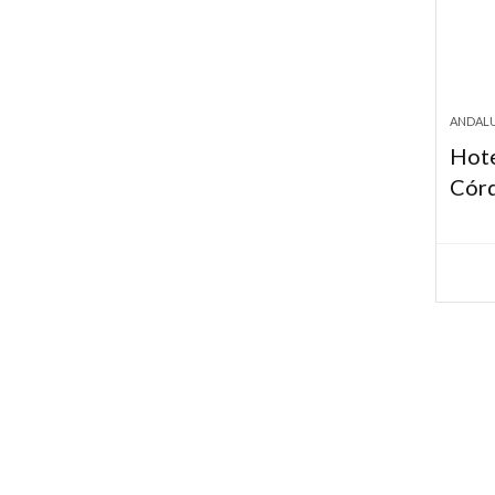
ANDALU
Hote
Cór