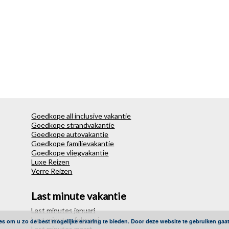
Goedkope all inclusive vakantie
Goedkope strandvakantie
Goedkope autovakantie
Goedkope familievakantie
Goedkope vliegvakantie
Luxe Reizen
Verre Reizen
Last minute vakantie
Last minutes januari
Last minutes februari
es om u zo de best mogelijke ervaring te bieden. Door deze website te gebruiken gaa
Last minutes maart