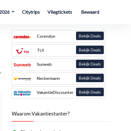
 2026
Citytrips
Vliegtickets
Bewaard
Bekijk Deals
Corendon
Bekijk Deals
TUI
Bekijk Deals
Sunweb
Bekijk Deals
Neckermann
Bekijk Deals
VakantieDiscounter
Waarom Vakantiestunter?