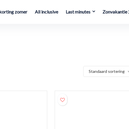
orting zomer
All inclusive
Last minutes
Zonvakantie
Standaard sortering