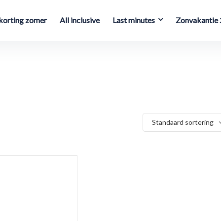
orting zomer
All inclusive
Last minutes
Zonvakantie
Standaard sortering