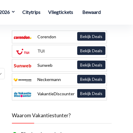
 2026
Citytrips
Vliegtickets
Bewaard
Bekijk Deals
Corendon
Bekijk Deals
TUI
Bekijk Deals
Sunweb
Bekijk Deals
Neckermann
Bekijk Deals
VakantieDiscounter
Waarom Vakantiestunter?