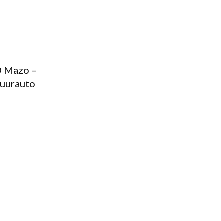
O Mazo –
huurauto