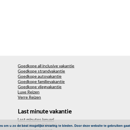
Goedkope all inclusive vakantie
Goedkope strandvakantie
Goedkope autovakantie
Goedkope familievakantie
Goedkope vliegvakantie
Luxe Reizen
Verre Reizen
Last minute vakantie
Last minutes januari
Last minutes februari
es om u zo de best mogelijke ervaring te bieden. Door deze website te gebruiken gaa
Last minutes maart