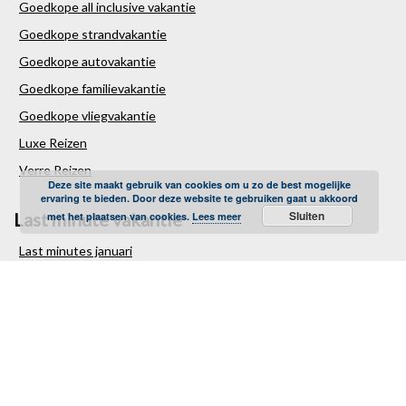
Goedkope all inclusive vakantie
Goedkope strandvakantie
Goedkope autovakantie
Goedkope familievakantie
Goedkope vliegvakantie
Luxe Reizen
Verre Reizen
Deze site maakt gebruik van cookies om u zo de best mogelijke
ervaring te bieden. Door deze website te gebruiken gaat u akkoord
Sluiten
Last minute vakantie
met het plaatsen van cookies.
Lees meer
Last minutes januari
Last minutes februari
Last minutes maart
Last minutes april
Last minutes mei
Last minutes juni