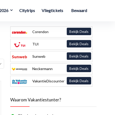
 2026
Citytrips
Vliegtickets
Bewaard
Bekijk Deals
Corendon
Bekijk Deals
TUI
Bekijk Deals
Sunweb
Bekijk Deals
Neckermann
Bekijk Deals
VakantieDiscounter
Waarom Vakantiestunter?