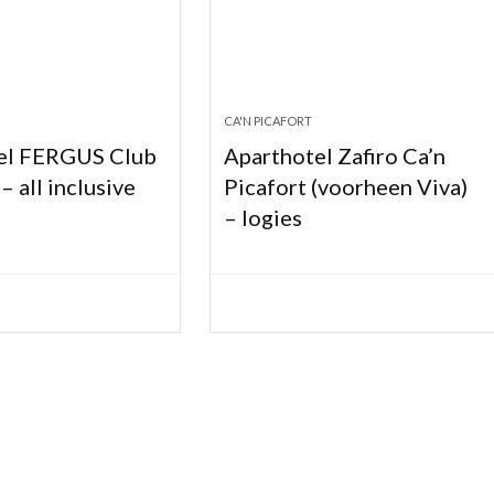
CA'N PICAFORT
el FERGUS Club
Aparthotel Zafiro Ca’n
– all inclusive
Picafort (voorheen Viva)
– logies