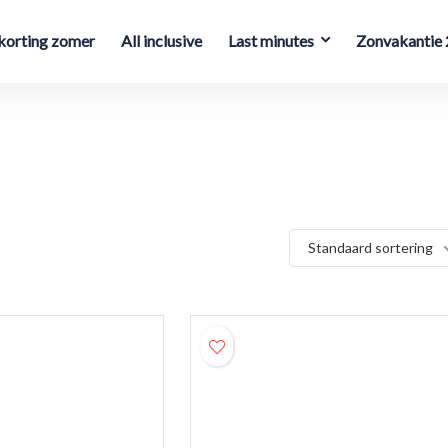
orting zomer
All inclusive
Last minutes
Zonvakantie
Standaard sortering