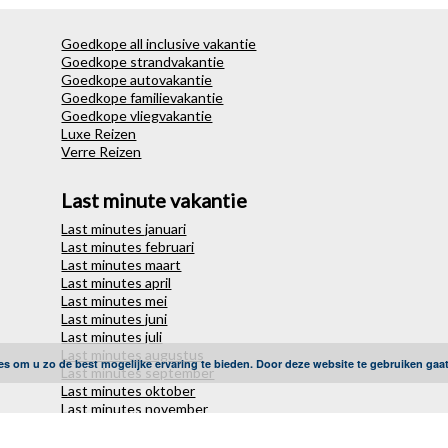
Goedkope all inclusive vakantie
Goedkope strandvakantie
Goedkope autovakantie
Goedkope familievakantie
Goedkope vliegvakantie
Luxe Reizen
Verre Reizen
Last minute vakantie
Last minutes januari
Last minutes februari
Last minutes maart
Last minutes april
Last minutes mei
Last minutes juni
Last minutes juli
Last minutes augustus
es om u zo de best mogelijke ervaring te bieden. Door deze website te gebruiken gaa
Last minutes september
Last minutes oktober
Last minutes november
Last minutes december