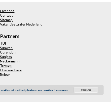
Over ons
Contact
Sitemap
Vakantiestunter Nederland
Partners
TUI
Sunweb
Corendon
Sunjets
Neckermann
Trivago
Eliza was here
Bebsy
Sluiten
t u akkoord met het plaatsen van cookies.
Lees meer