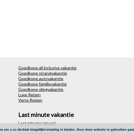
Goedkope all inclusive vakantie
Goedkope strandvakantie
Goedkope autovakantie
Goedkope familievakantie
Goedkope vliegvakantie
Luxe Reizen
Verre Reizen
Last minute vakantie
Last minutes januari
Last minutes februari
es om u zo de best mogelijke ervaring te bieden. Door deze website te gebruiken gaa
Last minutes maart