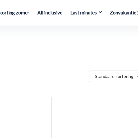
orting zomer
All inclusive
Last minutes
Zonvakantie
Standaard sortering