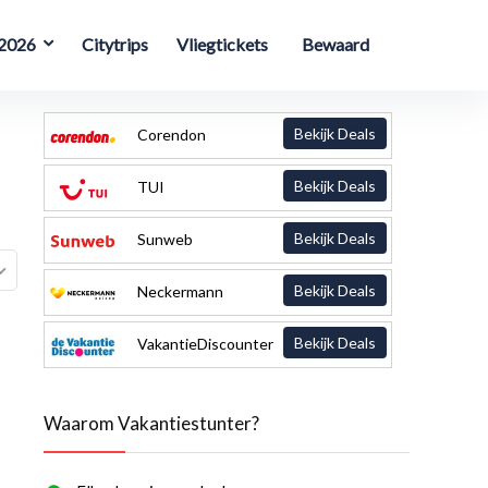
 2026
Citytrips
Vliegtickets
Bewaard
Bekijk Deals
Corendon
Bekijk Deals
TUI
Bekijk Deals
Sunweb
Bekijk Deals
Neckermann
Bekijk Deals
VakantieDiscounter
Waarom Vakantiestunter?