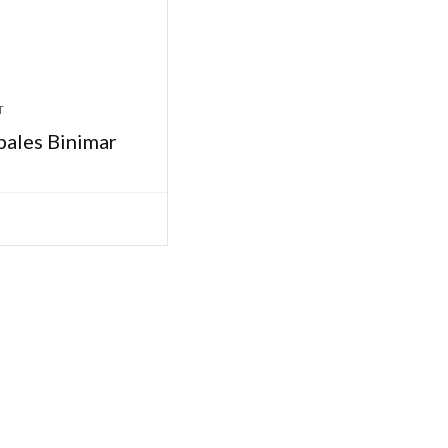
T
bales Binimar