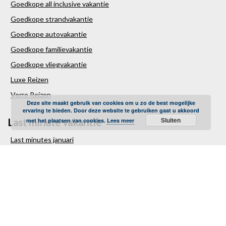
Goedkope all inclusive vakantie
Goedkope strandvakantie
Goedkope autovakantie
Goedkope familievakantie
Goedkope vliegvakantie
Luxe Reizen
Verre Reizen
Deze site maakt gebruik van cookies om u zo de best mogelijke
ervaring te bieden. Door deze website te gebruiken gaat u akkoord
Sluiten
Last minute vakantie
met het plaatsen van cookies.
Lees meer
Last minutes januari
Last minutes februari
Last minutes maart
Last minutes april
Last minutes mei
Last minutes juni