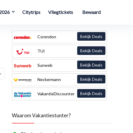
 2026
Citytrips
Vliegtickets
Bewaard
Bekijk Deals
Corendon
Bekijk Deals
TUI
Bekijk Deals
Sunweb
Bekijk Deals
Neckermann
Bekijk Deals
VakantieDiscounter
Waarom Vakantiestunter?