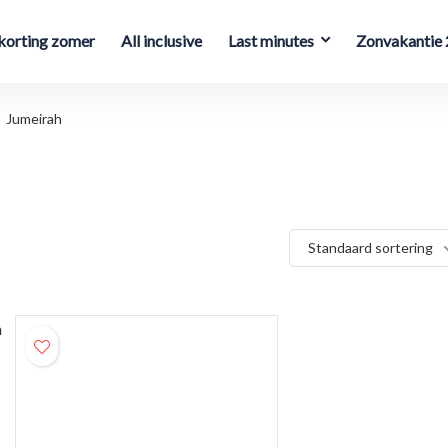
orting zomer
All inclusive
Last minutes
Zonvakantie
Jumeirah
Standaard sortering
h