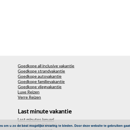
Goedkope all inclusive vakantie
Goedkope strandvakantie
Goedkope autovakantie
Goedkope familievakantie
Goedkope vliegvakantie
Luxe Reizen
Verre Reizen
Last minute vakantie
Last minutes januari
Last minutes februari
es om u zo de best mogelijke ervaring te bieden. Door deze website te gebruiken gaa
Last minutes maart