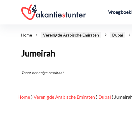
Vroegboekk
Home
Verenigde Arabische Emiraten
Dubai
Jumeirah
Toont het enige resultaat
Home
⟩
Verenigde Arabische Emiraten
⟩
Dubai
⟩
Jumeira