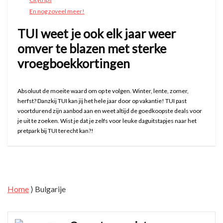
En nog zoveel meer!
TUI weet je ook elk jaar weer
omver te blazen met sterke
vroegboekkortingen
Absoluut de moeite waard om op te volgen. Winter, lente, zomer,
herfst? Danzkij TUI kan jij het hele jaar door op vakantie! TUI past
voortdurend zijn aanbod aan en weet altijd de goedkoopste deals voor
je uit te zoeken. Wist je dat je zelfs voor leuke daguitstapjes naar het
pretpark bij TUI terecht kan?!
Home
⟩
Bulgarije