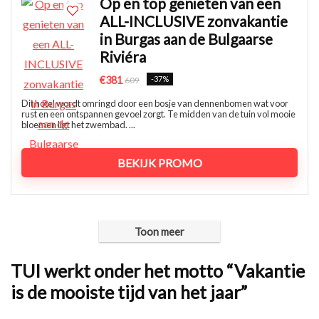
Op en top genieten van een
ALL-INCLUSIVE zonvakantie
in Burgas aan de Bulgaarse
Riviéra
€381
-37%
609
Dit hotel wordt omringd door een bosje van dennenbomen wat voor
rust en een ontspannen gevoel zorgt. Te midden van de tuin vol mooie
bloemen ligt het zwembad. ...
BEKIJK PROMO
Toon meer
TUI werkt onder het motto “Vakantie
is de mooiste tijd van het jaar”