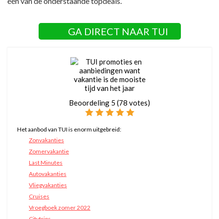
één van de onderstaande topdeals.
GA DIRECT NAAR TUI
Beoordeling
5
(
78
votes)
Het aanbod van TUI is enorm uitgebreid:
Zonvakanties
Zomervakantie
Last Minutes
Autovakanties
Vliegvakanties
Cruises
Vroegboek zomer 2022
Citytrips