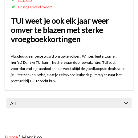
En nog zoveel meer!
TUI weet je ook elk jaar weer
omver te blazen met sterke
vroegboekkortingen
Absoluut de moeite waard om op te volgen. Winter, lente, zomer,
herfst? Danzkij TUI kan jij het hele jaar door op vakantie! TUI past
voortdurend zijn aanbod aan en weet altijd de goedkoopste deals voor
je uit te zoeken. Wist je dat je zelfs voor leuke daguitstapjes naar het
pretpark bij TUI terecht kan?!
All
Home
⟩
Marokko