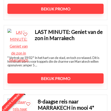
BEKIJK PROMO
LAST MINUTE: Geniet van de
zon in Marrakech
* Vertrek op 19/02 * In het hart van de stad, en toch zo relaxed. Dit is
het ideale adres voor koppels die de charme van Marrakech willen
opsnuiven: amper 5 ...
BEKIJK PROMO
LAATSTE KAMERS
8-daagse reis naar
MARRAKECH in mooi 4*