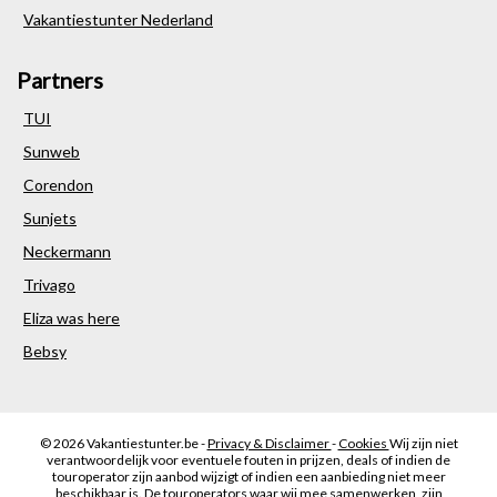
Vakantiestunter Nederland
Partners
TUI
Sunweb
Corendon
Sunjets
Neckermann
Trivago
Eliza was here
Bebsy
© 2026
Vakantiestunter.be -
Privacy & Disclaimer
-
Cookies
Wij zijn niet
verantwoordelijk voor eventuele fouten in prijzen, deals of indien de
touroperator zijn aanbod wijzigt of indien een aanbieding niet meer
beschikbaar is. De touroperators waar wij mee samenwerken, zijn