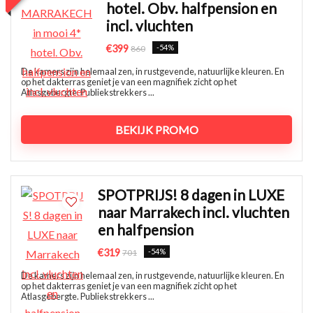
hotel. Obv. halfpension en
incl. vluchten
€399
-54%
860
De kamers zijn helemaal zen, in rustgevende, natuurlijke kleuren. En
op het dakterras geniet je van een magnifiek zicht op het
Atlasgebergte. Publiekstrekkers ...
BEKIJK PROMO
SPOTPRIJS! 8 dagen in LUXE
naar Marrakech incl. vluchten
en halfpension
€319
-54%
701
De kamers zijn helemaal zen, in rustgevende, natuurlijke kleuren. En
op het dakterras geniet je van een magnifiek zicht op het
Atlasgebergte. Publiekstrekkers ...