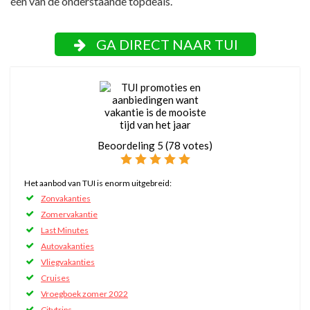
één van de onderstaande topdeals.
GA DIRECT NAAR TUI
Beoordeling
5
(
78
votes)
Het aanbod van TUI is enorm uitgebreid:
Zonvakanties
Zomervakantie
Last Minutes
Autovakanties
Vliegvakanties
Cruises
Vroegboek zomer 2022
Citytrips