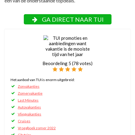
één van de onderstaande topdeals.
GA DIRECT NAAR TUI
Beoordeling
5
(
78
votes)
Het aanbod van TUI is enorm uitgebreid:
Zonvakanties
Zomervakantie
Last Minutes
Autovakanties
Vliegvakanties
Cruises
Vroegboek zomer 2022
Citytrips