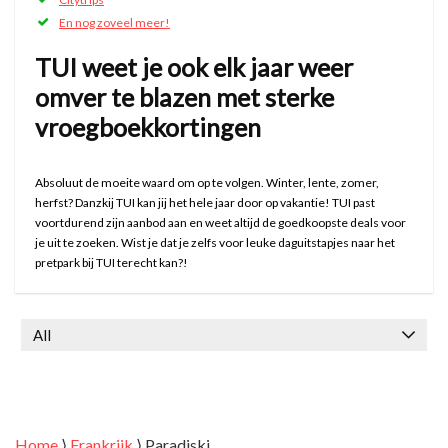
En nog zoveel meer!
TUI weet je ook elk jaar weer
omver te blazen met sterke
vroegboekkortingen
Absoluut de moeite waard om op te volgen. Winter, lente, zomer,
herfst? Danzkij TUI kan jij het hele jaar door op vakantie! TUI past
voortdurend zijn aanbod aan en weet altijd de goedkoopste deals voor
je uit te zoeken. Wist je dat je zelfs voor leuke daguitstapjes naar het
pretpark bij TUI terecht kan?!
All
Home
⟩
Frankrijk
⟩
Paradiski